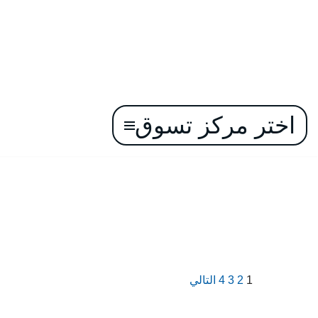
اختر مركز تسوق
تخطى
إلى
المحتوى
1
2
3
4
التالي