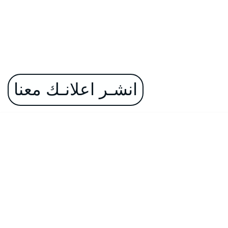
انشـر اعلانـك معنا