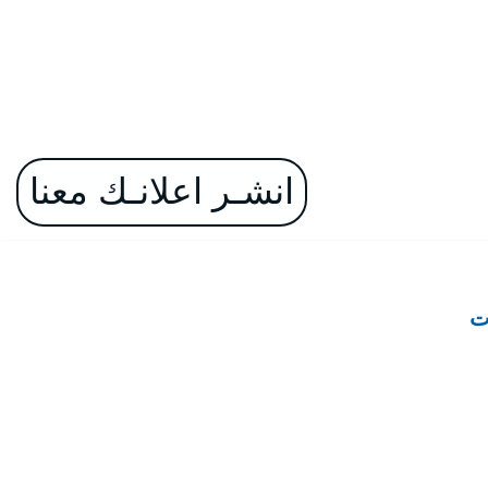
انشـر اعلانـك معنا
ت