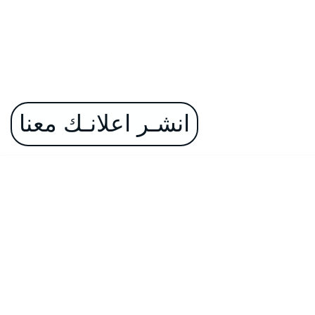
انشـر اعلانـك معنا