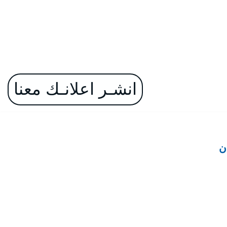
انشـر اعلانـك معنا
ن