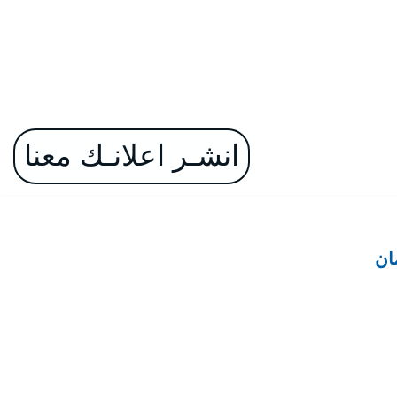
انشـر اعلانـك معنا
ان