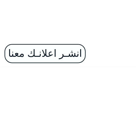
انشـر اعلانـك معنا