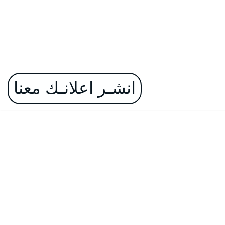
انشـر اعلانـك معنا