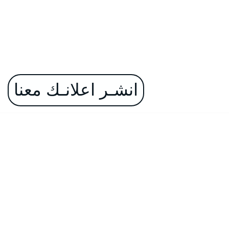
انشـر اعلانـك معنا