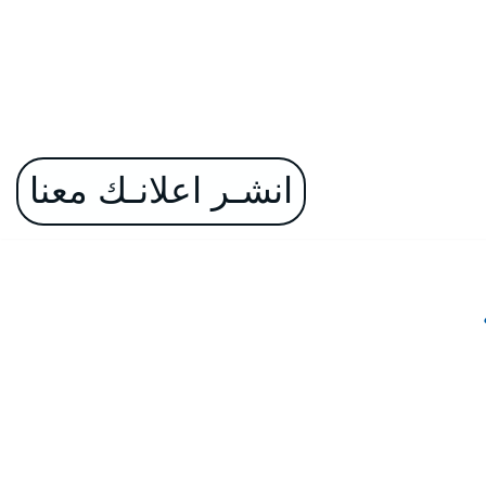
انشـر اعلانـك معنا