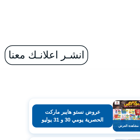
انشـر اعلانـك معنا
عروض نستو هايبر ماركت
الحصرية يومي 30 و 31 يوليو
مشاهدة العرض