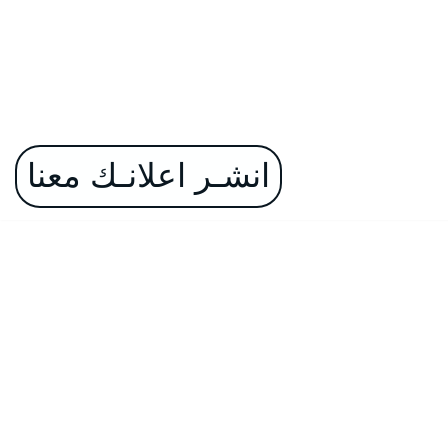
انشـر اعلانـك معنا