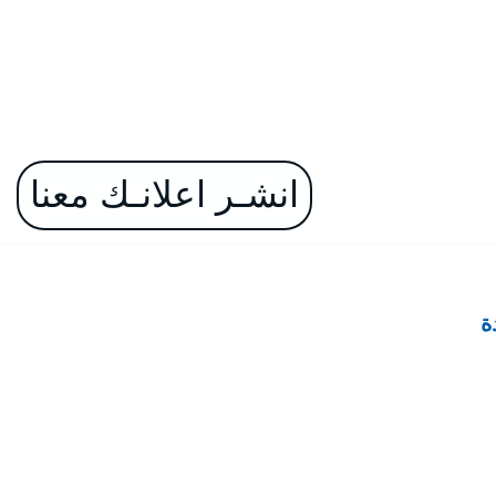
انشـر اعلانـك معنا
ة