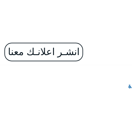
انشـر اعلانـك معنا
ة