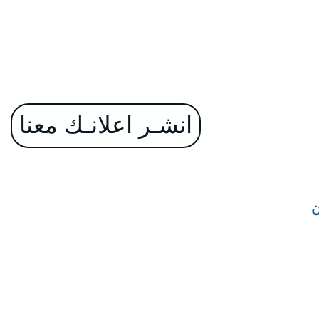
انشـر اعلانـك معنا