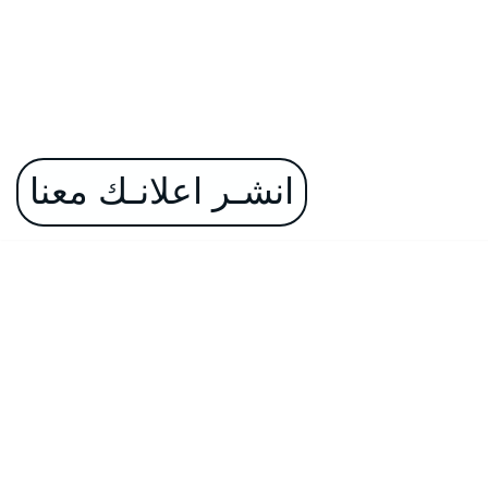
انشـر اعلانـك معنا